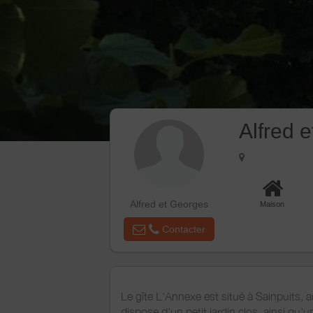
Alfred 
Alfred et Georges
Maison
Contacter
Le gîte L'Annexe est situé à Sainpuits,
dispose d'un petit jardin clos, ainsi qu'u