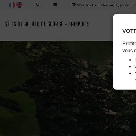
Site Officiel de l'hébergement
, partenaire
GÎTES DE ALFRED ET GEORGE - SAINPUITS
VOTR
Profit
vous d