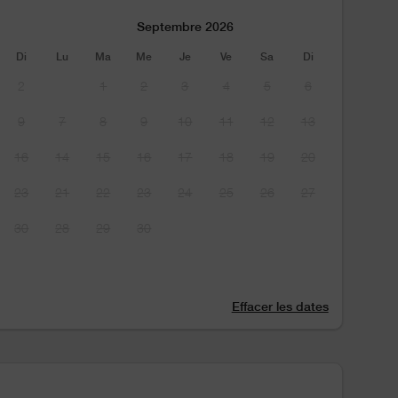
Septembre 2026
Di
Lu
Ma
Me
Je
Ve
Sa
Di
2
1
2
3
4
5
6
9
7
8
9
10
11
12
13
16
14
15
16
17
18
19
20
23
21
22
23
24
25
26
27
30
28
29
30
Effacer les dates