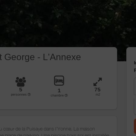
et George - L'Annexe
I
p
5
75
1
personnes
m2
chambre
 au cœur de la Puisaye dans l'Yonne. La maison
ne place de parking. Une piscine hors sol est installée