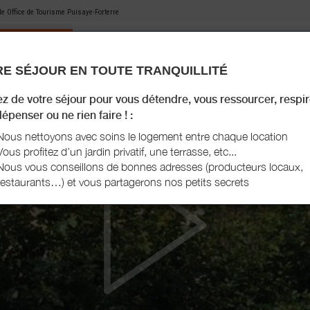
 de
Office de Tourisme Puisaye-Forterre
E SÉJOUR EN TOUTE TRANQUILLITÉ
MON HÉBERGEMENT
MES RECOMMANDATIONS
AGENDA TOURISTIQUE
MON LIVRET D'ACCU
ez de votre séjour pour vous détendre, vous ressourcer, respir
épenser ou ne rien faire ! :
Nous nettoyons avec soins le logement entre chaque location
Vous profitez d’un jardin privatif, une terrasse, etc...
Nous vous conseillons de bonnes adresses (producteurs locaux,
restaurants…) et vous partagerons nos petits secrets