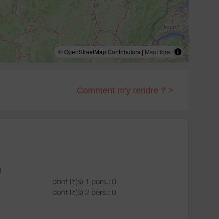
© OpenStreetMap Contributors |
MapLibre
Comment m'y rendre ? >
1
dont lit(s) 1 pers.: 0
dont lit(s) 2 pers.: 0