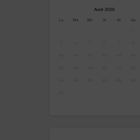
Août 2026
Lu
Ma
Me
Je
Ve
Sa
1
3
4
5
6
7
8
10
11
12
13
14
15
17
18
19
20
21
22
24
25
26
27
28
29
31