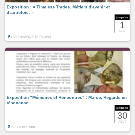
Exposition : « Timeless Trades. Métiers d'avenir et
d'autrefois. »
jusqu'au
1
NOV
SAINT-SAUVEUR-EN-PUISAYE
Exposition "Mémoires et Rencontres" : Maroc, Regards en
résonance
jusqu'au
30
AOUT
LUCY-SUR-YONNE