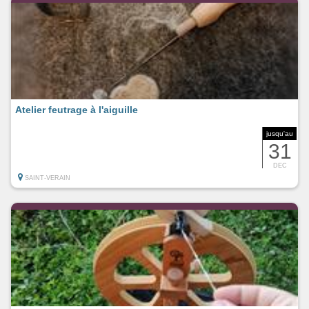
Atelier feutrage à l'aiguille
jusqu'au
31
DEC
SAINT-VERAIN