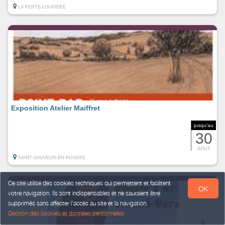
LA FERTE-LOUPIERE
Exposition Atelier Maiffret
jusqu'au
30
AOUT
SAINT-SAUVEUR-EN-PUISAYE
Ce site utilise des cookies techniques qui permettent et facilitent
OK
votre navigation. Ils sont indispensables et ne sauraient être
supprimés sans affecter l’accès au site et la navigation.
Gestion des cookies et données personnelles