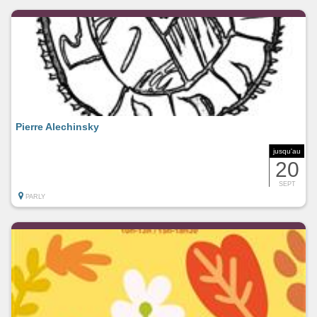
Pierre Alechinsky
jusqu'au
20
SEPT
PARLY