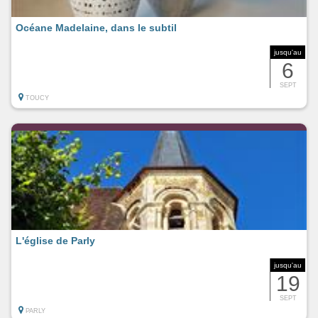
Océane Madelaine, dans le subtil
jusqu'au
6
SEPT
TOUCY
L'église de Parly
jusqu'au
19
SEPT
PARLY