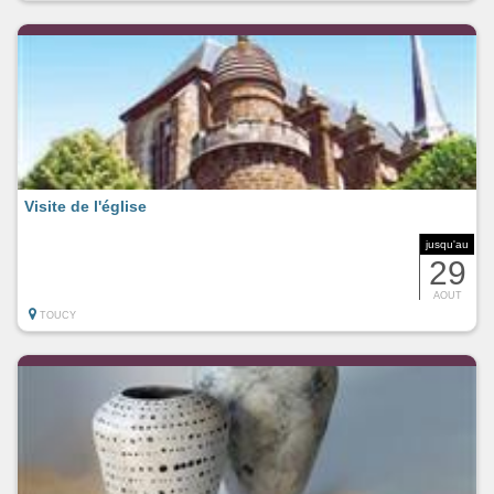
Visite de l'église
jusqu'au
29
AOUT
TOUCY