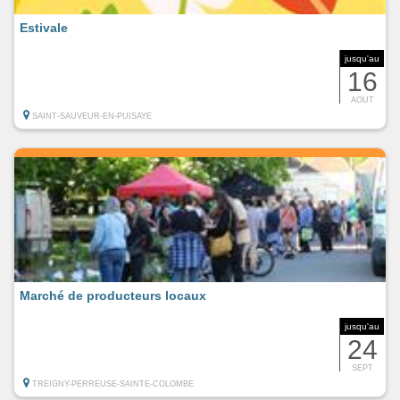
Estivale
jusqu'au
16
AOUT
SAINT-SAUVEUR-EN-PUISAYE
Marché de producteurs locaux
jusqu'au
24
SEPT
TREIGNY-PERREUSE-SAINTE-COLOMBE