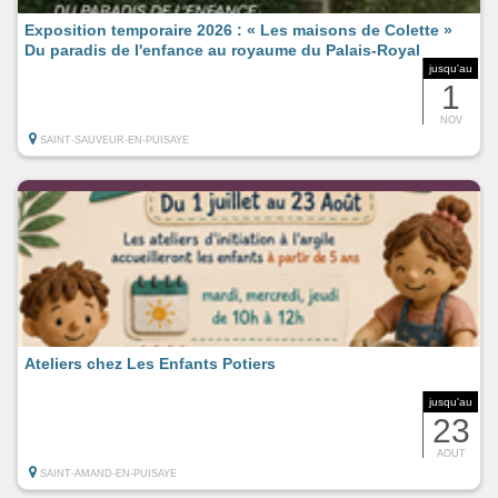
Exposition temporaire 2026 : « Les maisons de Colette »
Du paradis de l'enfance au royaume du Palais-Royal
jusqu'au
1
NOV
SAINT-SAUVEUR-EN-PUISAYE
Ateliers chez Les Enfants Potiers
jusqu'au
23
AOUT
SAINT-AMAND-EN-PUISAYE