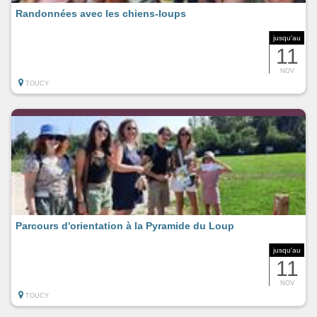
Randonnées avec les chiens-loups
jusqu'au
11
NOV
TOUCY
Parcours d'orientation à la Pyramide du Loup
jusqu'au
11
NOV
TOUCY