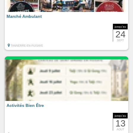
Marché Ambulant
jusqu'au
24
SEPT
TANNERRE-EN-PUISAYE
Activités Bien Être
jusqu'au
13
AOUT