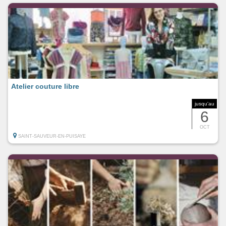
Atelier couture libre
jusqu'au
6
OCT
SAINT-SAUVEUR-EN-PUISAYE