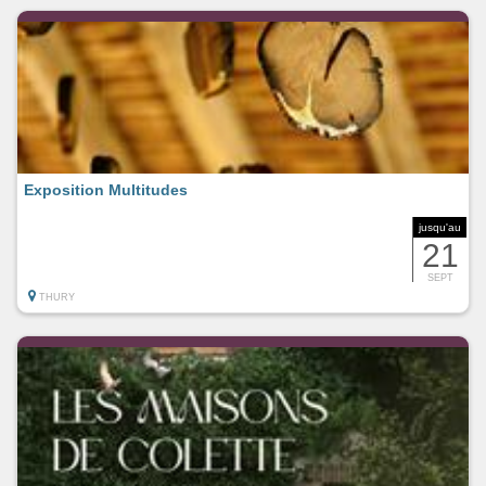
Exposition Multitudes
jusqu'au
21
SEPT
THURY