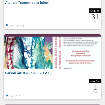
Ateliers "autour de la laine"
jusqu'au
31
DEC
SAINT-VERAIN
Saison artistique du C.R.A.C.
jusqu'au
1
NOV
FONTENOY