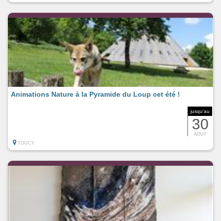
Animations Nature à la Pyramide du Loup cet été !
jusqu'au
30
AOUT
TOUCY