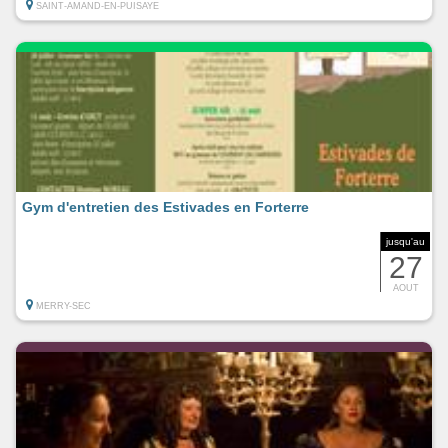
SAINT-AMAND-EN-PUISAYE
Gym d'entretien des Estivades en Forterre
jusqu'au
27
AOUT
MERRY-SEC