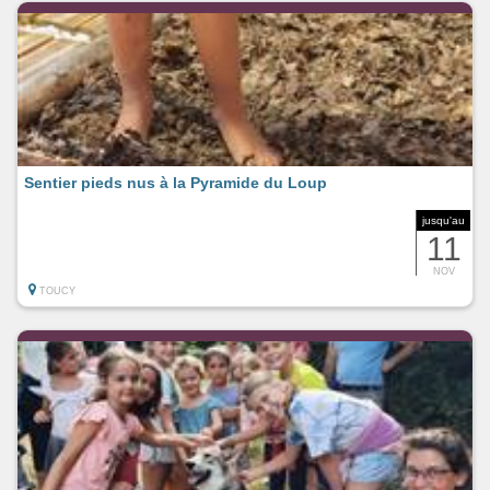
Sentier pieds nus à la Pyramide du Loup
jusqu'au
11
NOV
TOUCY