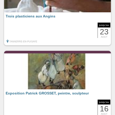
Trois plasticiens aux Angins
jusqu'au
23
AOUT
TANNERRE-EN-PUISAYE
Exposition Patrick GROSSET, peintre, sculpteur
jusqu'au
16
AOUT