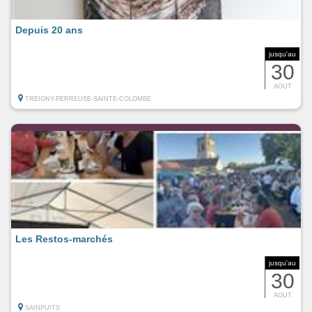
Depuis 20 ans
jusqu'au
30
AOUT
TREIGNY-PERREUSE-SAINTE-COLOMBE
Les Restos-marchés
jusqu'au
30
AOUT
SAINPUITS