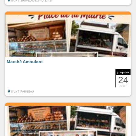
SAINT-SAUVEUR-EN-PUISAYE
Marché Ambulant
jusqu'au
24
SEPT
SAINT-FARGEAU