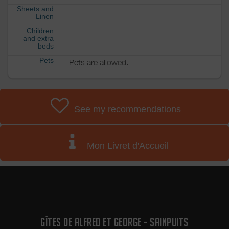
Sheets and
Linen
Children
and extra
beds
Pets
Pets are allowed.
See my recommendations
Mon Livret d'Accueil
GÎTES DE ALFRED ET GEORGE - SAINPUITS