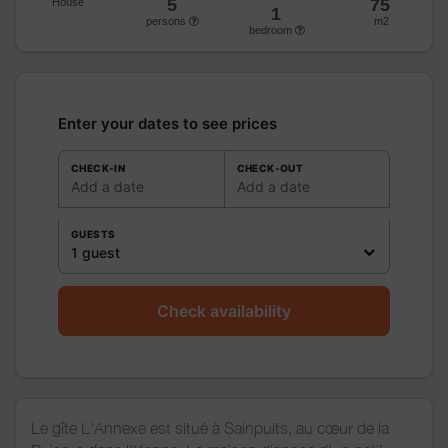
5
75
House
1
persons
m2
bedroom
Enter your dates to see prices
CHECK-IN
CHECK-OUT
Add a date
Add a date
GUESTS
1 guest
Check availability
Le gîte L'Annexe est situé à Sainpuits, au cœur de la