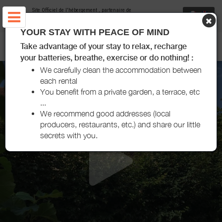
Site Officiel de l'hébergement
, partenaire de
Office de Tourisme Puisaye-Forterre
YOUR STAY WITH PEACE OF MIND
GÎTES DE ALFRED ET GEORGE - SAINPUITS
Take advantage of your stay to relax, recharge
your batteries, breathe, exercise or do nothing! :
We carefully clean the accommodation between
each rental
You benefit from a private garden, a terrace, etc
...
We recommend good addresses (local
producers, restaurants, etc.) and share our little
secrets with you.