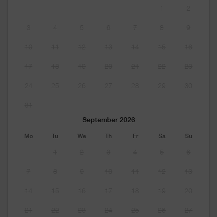
1
2
3
4
5
6
7
8
9
10
11
12
13
14
15
16
17
18
19
20
21
22
23
24
25
26
27
28
29
30
31
September 2026
Mo
Tu
We
Th
Fr
Sa
Su
1
2
3
4
5
6
7
8
9
10
11
12
13
14
15
16
17
18
19
20
21
22
23
24
25
26
27