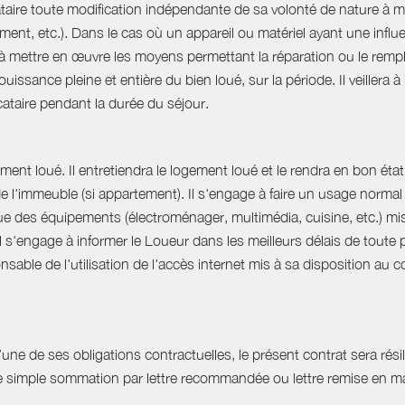
ataire toute modification indépendante de sa volonté de nature à mo
ent, etc.). Dans le cas où un appareil ou matériel ayant une influe
e à mettre en œuvre les moyens permettant la réparation ou le rempl
uissance pleine et entière du bien loué, sur la période. Il veillera à
ocataire pendant la durée du séjour.
ent loué. Il entretiendra le logement loué et le rendra en bon état 
 de l'immeuble (si appartement). Il s'engage à faire un usage norm
que des équipements (électroménager, multimédia, cuisine, etc.) mis à 
Il s'engage à informer le Loueur dans les meilleurs délais de tout
able de l'utilisation de l'accès internet mis à sa disposition au co
e de ses obligations contractuelles, le présent contrat sera résilié
ne simple sommation par lettre recommandée ou lettre remise en ma