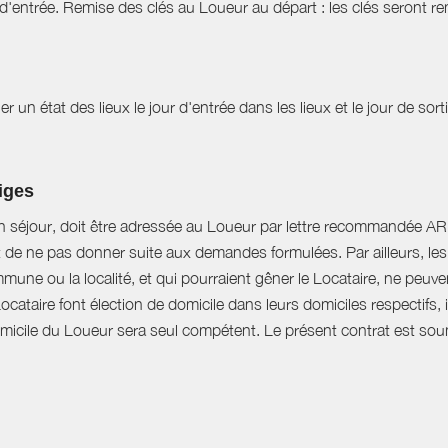
d'entrée. Remise des clés au Loueur au départ : les clés seront r
r un état des lieux le jour d'entrée dans les lieux et le jour de sor
tiges
n séjour, doit être adressée au Loueur par lettre recommandée AR d
t de ne pas donner suite aux demandes formulées. Par ailleurs, les 
mune ou la localité, et qui pourraient gêner le Locataire, ne peu
Locataire font élection de domicile dans leurs domiciles respectifs
domicile du Loueur sera seul compétent. Le présent contrat est soumi